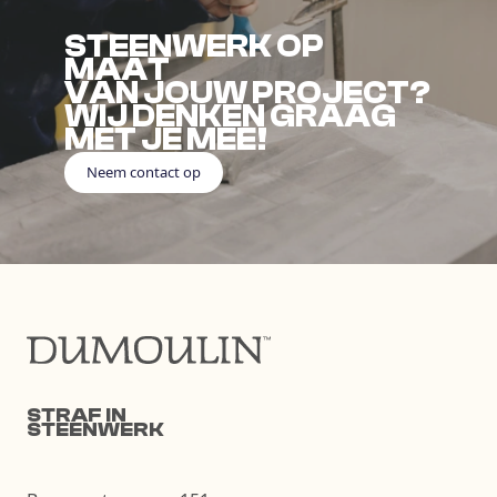
STEENWERK OP
MAAT
VAN JOUW PROJECT?
WIJ DENKEN GRAAG
MET JE MEE!
Neem contact op
STRAF IN
STEENWERK