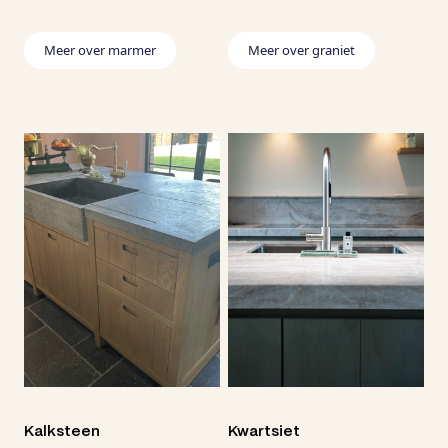
Meer over marmer
Meer over graniet
Maat
Bewerk
Mater
Realis
Over Du
Cont
Jo
Onder
Kalksteen
Kwartsiet