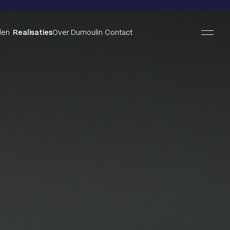
len
Realisaties
Over Dumoulin
Contact